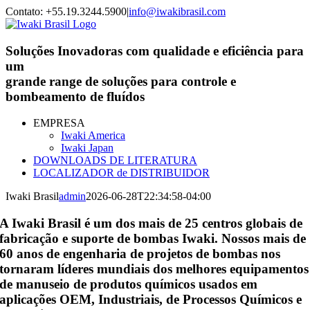
Skip
Contato: +55.19.3244.5900
|
info@iwakibrasil.com
to
content
Soluções Inovadoras com qualidade e eficiência para
um
grande range de soluções para controle e
bombeamento de fluídos
EMPRESA
Iwaki America
Iwaki Japan
DOWNLOADS DE LITERATURA
LOCALIZADOR de DISTRIBUIDOR
Iwaki Brasil
admin
2026-06-28T22:34:58-04:00
A Iwaki Brasil é um dos mais de 25 centros globais de
fabricação e suporte de bombas Iwaki. Nossos mais de
60 anos de engenharia de projetos de bombas nos
tornaram líderes mundiais dos melhores equipamentos
de manuseio de produtos químicos usados ​​em
aplicações OEM, Industriais, de Processos Químicos e